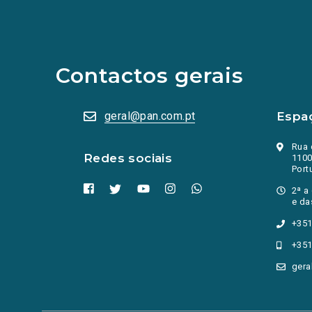
links
para
as
redes
sociais
abrem
Contactos gerais
numa
nova
aba.)
geral@pan.com.pt
Espa
Rua 
Redes sociais
1100
Port
2ª a
e da
+351
+351
gera