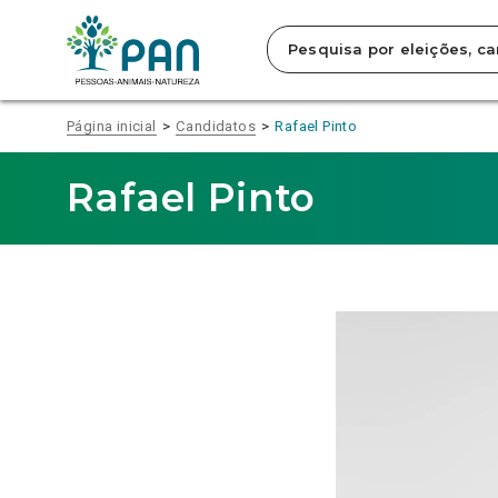
Clique
para
saltar
para
o
conteúdo
Página inicial
Candidatos
Rafael Pinto
principal
da
página.
Rafael Pinto