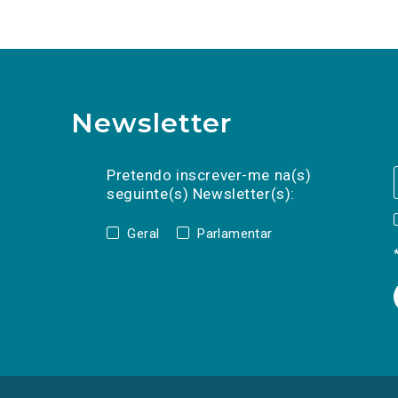
Newsletter
Preencha os campos abaixo para subscrev
Nome
Apelido
E-
mail
Pretendo inscrever-me na(s)
seguinte(s) Newsletter(s):
Geral
Parlamentar
(Os