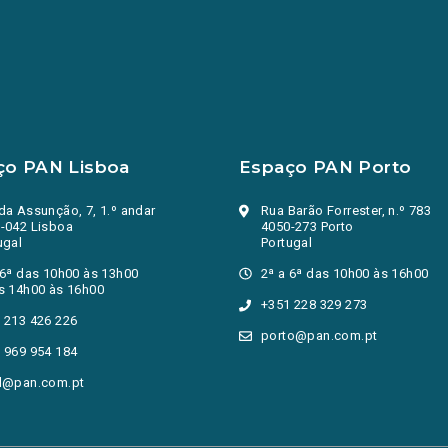
ço PAN Lisboa
Espaço PAN Porto
da Assunção, 7, 1.º andar
Rua Barão Forrester, n.º 783
-042 Lisboa
4050-273 Porto
ugal
Portugal
 6ª das 10h00 às 13h00
2ª a 6ª das 10h00 às 16h00
s 14h00 às 16h00
+351 228 329 273
 213 426 226
porto@pan.com.pt
 969 954 184
l@pan.com.pt