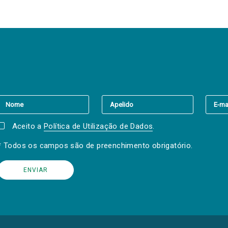
er a(s) newsletter(s).
Aceito a
Política de Utilização de Dados
.
* Todos os campos são de preenchimento obrigatório.