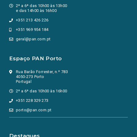
2ª a 6ª das 10h00 às 13h00
e das 14h00 às 16h00
+351 213 426 226
+351 969 954 184
geral@pan.com.pt
Espaço PAN Porto
Rua Barão Forrester, n.º 783
4050-273 Porto
Portugal
2ª a 6ª das 10h00 às 16h00
+351 228 329 273
porto@pan.com.pt
Destaques