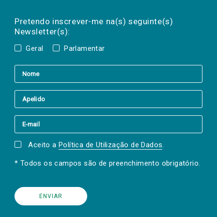
Preencha os campos abaixo para subscrever
Nome
Apelido
E-
mail
a(s) newsletter(s).
Pretendo inscrever-me na(s) seguinte(s)
Newsletter(s):
Geral
Parlamentar
Aceito a
Política de Utilização de Dados
.
* Todos os campos são de preenchimento obrigatório.