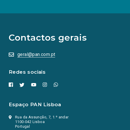
(Os
links
para
as
Contactos gerais
redes
sociais
abrem
numa
geral@pan.com.pt
nova
aba.)
Redes sociais
Espaço PAN Lisboa
Rua da Assunção, 7, 1.º andar
1100-042 Lisboa
Portugal