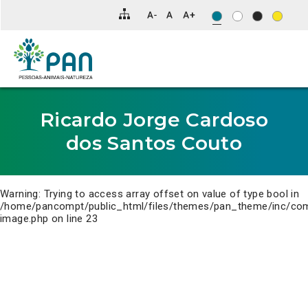
Clique
para
saltar
para
o
conteúdo
principal
da
página.
Ricardo Jorge Cardoso
dos Santos Couto
Warning
: Trying to access array offset on value of type bool in
/home/pancompt/public_html/files/themes/pan_theme/inc/co
image.php
on line
23