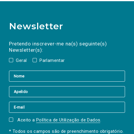
Newsletter
Preencha os campos abaixo para subscrever
Nome
Apelido
E-
mail
a(s) newsletter(s).
Pretendo inscrever-me na(s) seguinte(s)
Newsletter(s):
Geral
Parlamentar
Aceito a
Política de Utilização de Dados
.
* Todos os campos são de preenchimento obrigatório.