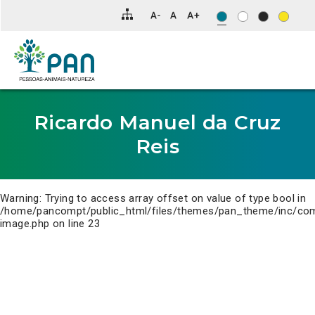
Clique
para
saltar
para
o
conteúdo
principal
da
página.
Ricardo Manuel da Cruz
Reis
Warning
: Trying to access array offset on value of type bool in
/home/pancompt/public_html/files/themes/pan_theme/inc/co
image.php
on line
23