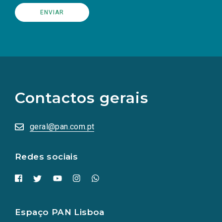
(Os
links
para
as
Contactos gerais
redes
sociais
abrem
numa
geral@pan.com.pt
nova
aba.)
Redes sociais
Espaço PAN Lisboa