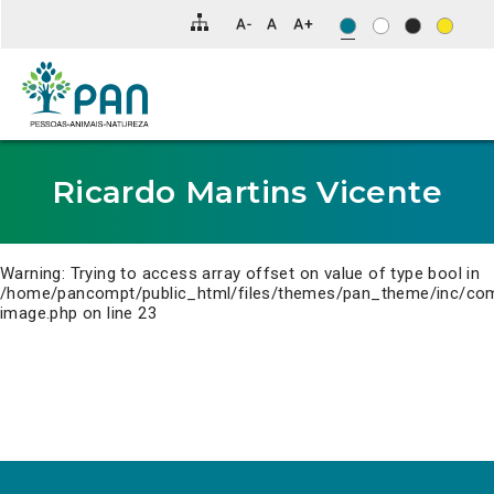
Clique
para
saltar
para
o
conteúdo
principal
da
página.
Ricardo Martins Vicente
Warning
: Trying to access array offset on value of type bool in
/home/pancompt/public_html/files/themes/pan_theme/inc/co
image.php
on line
23