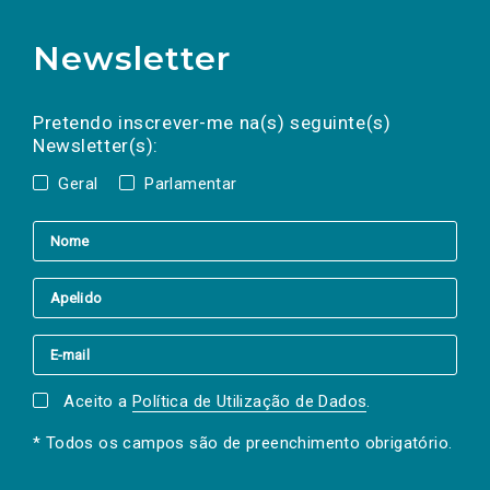
Newsletter
Preencha os campos abaixo para subscrever
Nome
Apelido
E-
mail
a(s) newsletter(s).
Pretendo inscrever-me na(s) seguinte(s)
Newsletter(s):
Geral
Parlamentar
Aceito a
Política de Utilização de Dados
.
* Todos os campos são de preenchimento obrigatório.