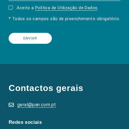
Aceito a
Política de Utilização de Dados
.
* Todos os campos são de preenchimento obrigatório.
(Os
links
para
as
Contactos gerais
redes
sociais
abrem
numa
geral@pan.com.pt
nova
aba.)
Redes sociais