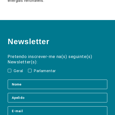
energias renováveis.
Newsletter
Preencha os campos abaixo para subscrever
Nome
Apelido
E-
mail
a(s) newsletter(s).
Pretendo inscrever-me na(s) seguinte(s)
Newsletter(s):
Geral
Parlamentar