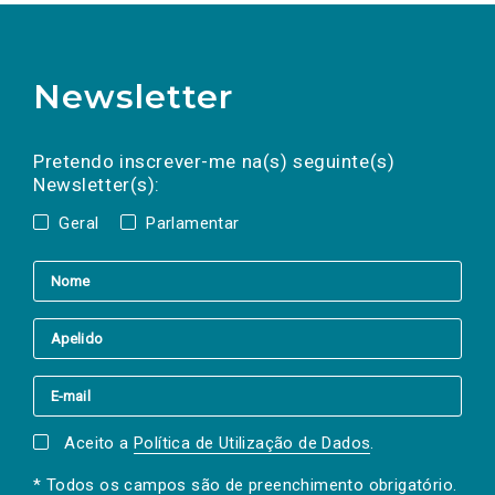
Newsletter
Preencha os campos abaixo para subscrever
Nome
Apelido
E-
mail
a(s) newsletter(s).
Pretendo inscrever-me na(s) seguinte(s)
Newsletter(s):
Geral
Parlamentar
Aceito a
Política de Utilização de Dados
.
* Todos os campos são de preenchimento obrigatório.