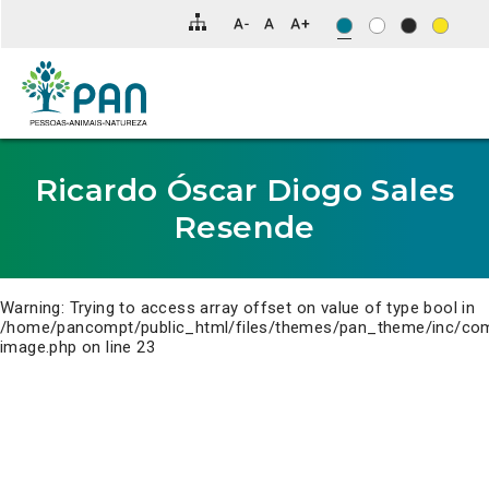
Clique
para
saltar
para
o
conteúdo
principal
da
página.
Ricardo Óscar Diogo Sales
Resende
Warning
: Trying to access array offset on value of type bool in
/home/pancompt/public_html/files/themes/pan_theme/inc/co
image.php
on line
23