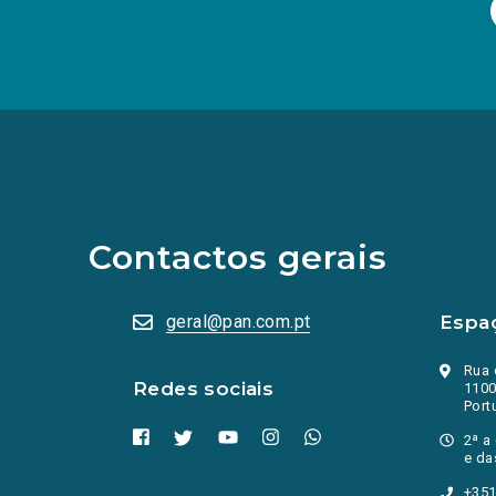
(Os
links
para
as
redes
sociais
abrem
Contactos gerais
numa
nova
aba.)
geral@pan.com.pt
Espa
Rua 
Redes sociais
1100
Port
2ª a
e da
+351