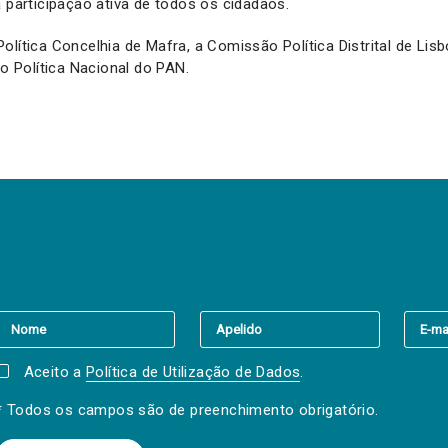
a participação ativa de todos os cidadãos.
olítica Concelhia de Mafra, a Comissão Política Distrital de Li
Política Nacional do PAN.
er a(s) newsletter(s).
Aceito a
Política de Utilização de Dados
.
* Todos os campos são de preenchimento obrigatório.