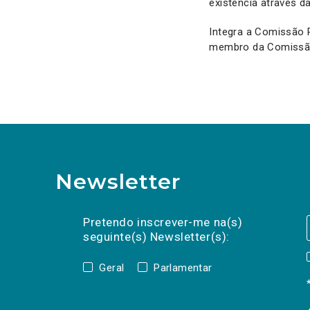
existência através d
Integra a Comissão P
membro da Comissão 
Newsletter
Preencha os campos abaixo para subscrev
Nome
Apelido
E-
mail
Pretendo inscrever-me na(s)
seguinte(s) Newsletter(s):
Geral
Parlamentar