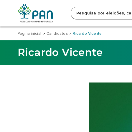
Clique
para
saltar
para
o
conteúdo
Página inicial
Candidatos
Ricardo Vicente
principal
da
página.
Ricardo Vicente