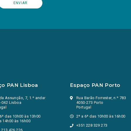
ço PAN Lisboa
Espaço PAN Porto
da Assunção, 7, 1.º andar
Rua Barão Forrester, n.º 783
-042 Lisboa
4050-273 Porto
ugal
Portugal
 6ª das 10h00 às 13h00
2ª a 6ª das 10h00 às 16h00
s 14h00 às 16h00
+351 228 329 273
 213 426 226