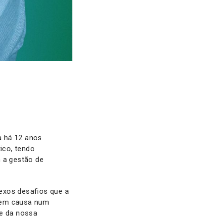
a há 12 anos.
ico, tendo
m a gestão de
exos desafios que a
r em causa num
de da nossa