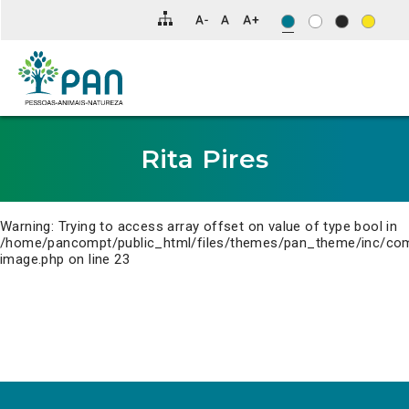
Clique
para
saltar
para
o
conteúdo
principal
da
página.
Rita Pires
Warning
: Trying to access array offset on value of type bool in
/home/pancompt/public_html/files/themes/pan_theme/inc/co
image.php
on line
23