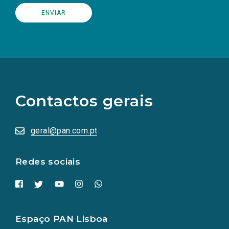
(Os
links
para
as
Contactos gerais
redes
sociais
abrem
numa
geral@pan.com.pt
nova
aba.)
Redes sociais
Espaço PAN Lisboa