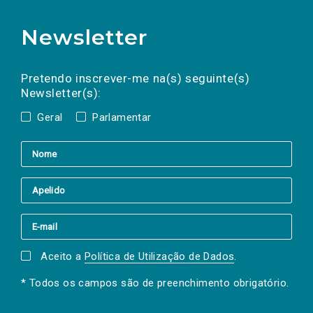
Newsletter
Preencha os campos abaixo para subscrever
Nome
Apelido
E-
mail
a(s) newsletter(s).
Pretendo inscrever-me na(s) seguinte(s)
Newsletter(s):
Geral
Parlamentar
Aceito a
Política de Utilização de Dados
.
* Todos os campos são de preenchimento obrigatório.