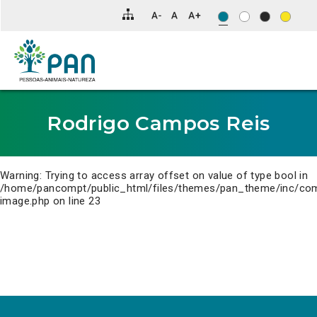
Clique
para
saltar
para
o
conteúdo
principal
da
página.
Rodrigo Campos Reis
Warning
: Trying to access array offset on value of type bool in
/home/pancompt/public_html/files/themes/pan_theme/inc/co
image.php
on line
23