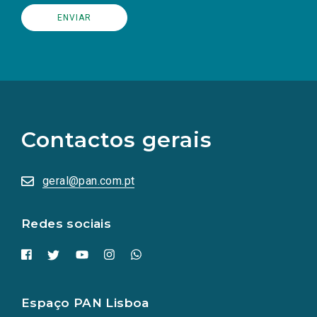
(Os
links
para
as
Contactos gerais
redes
sociais
abrem
numa
geral@pan.com.pt
nova
aba.)
Redes sociais
Espaço PAN Lisboa