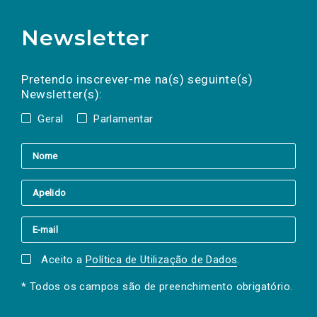
Newsletter
Preencha os campos abaixo para subscrever
Nome
Apelido
E-
mail
a(s) newsletter(s).
Pretendo inscrever-me na(s) seguinte(s)
Newsletter(s):
Geral
Parlamentar
Aceito a
Política de Utilização de Dados
.
* Todos os campos são de preenchimento obrigatório.