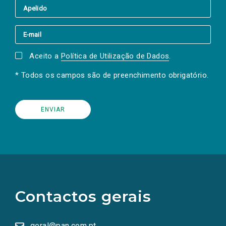
Aceito a
Política de Utilização de Dados
.
* Todos os campos são de preenchimento obrigatório.
(Os
links
para
as
Contactos gerais
redes
sociais
abrem
numa
geral@pan.com.pt