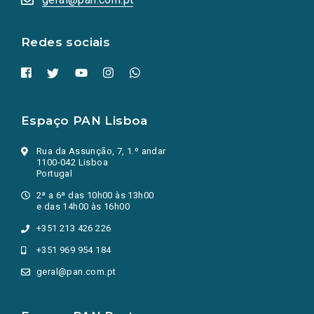
nova
aba.)
Redes sociais
Espaço PAN Lisboa
Rua da Assunção, 7, 1.º andar
1100-042 Lisboa
Portugal
2ª a 6ª das 10h00 às 13h00
e das 14h00 às 16h00
+351 213 426 226
+351 969 954 184
geral@pan.com.pt