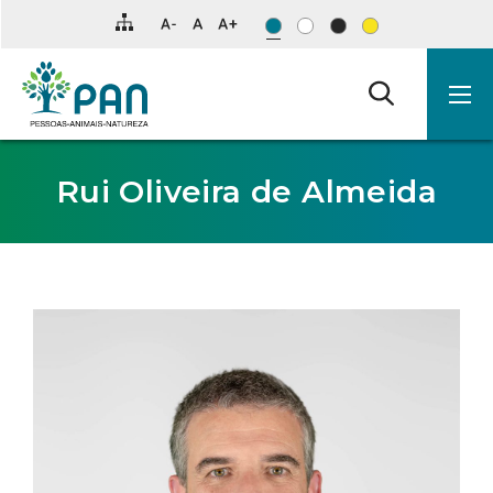
Clique
para
saltar
para
o
conteúdo
principal
da
página.
Rui Oliveira de Almeida