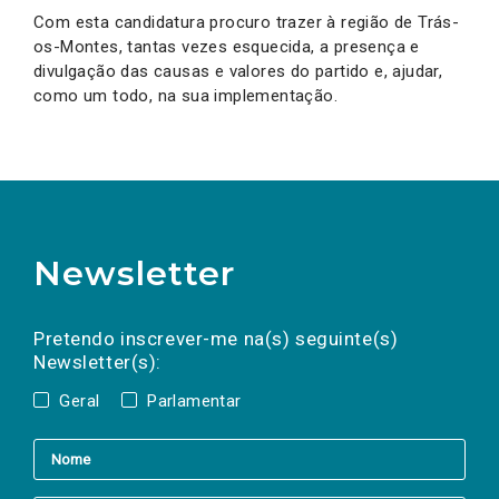
Com esta candidatura procuro trazer à região de Trás-
os-Montes, tantas vezes esquecida, a presença e
divulgação das causas e valores do partido e, ajudar,
como um todo, na sua implementação.
Newsletter
Preencha os campos abaixo para subscrever
Nome
Apelido
E-
mail
a(s) newsletter(s).
Pretendo inscrever-me na(s) seguinte(s)
Newsletter(s):
Geral
Parlamentar