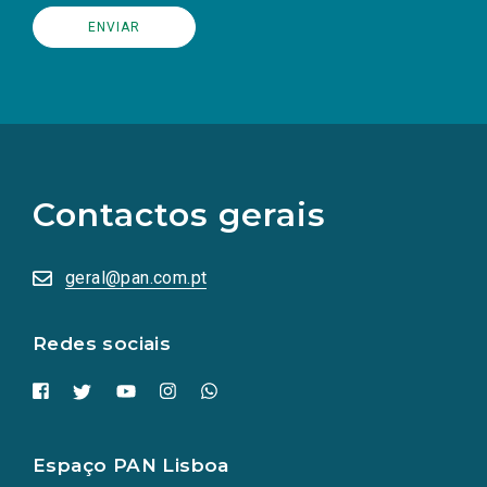
(Os
links
para
as
Contactos gerais
redes
sociais
abrem
numa
geral@pan.com.pt
nova
aba.)
Redes sociais
Espaço PAN Lisboa