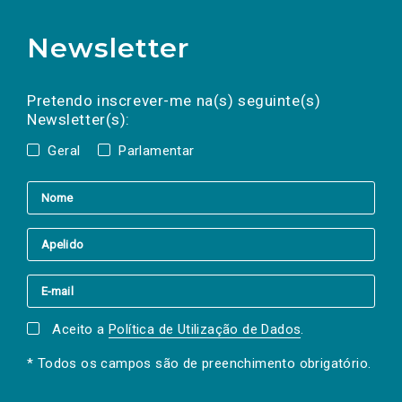
Newsletter
Preencha os campos abaixo para subscrever
Nome
Apelido
E-
mail
a(s) newsletter(s).
Pretendo inscrever-me na(s) seguinte(s)
Newsletter(s):
Geral
Parlamentar
Aceito a
Política de Utilização de Dados
.
* Todos os campos são de preenchimento obrigatório.