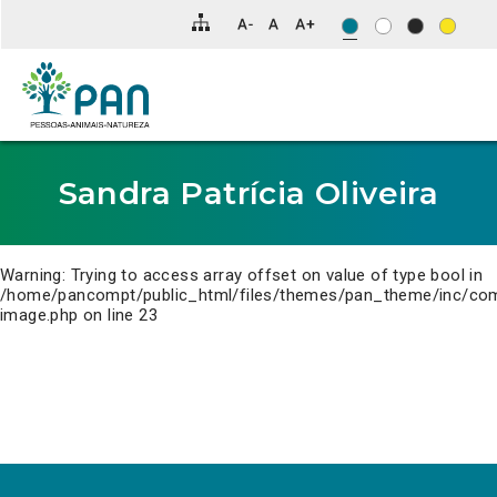
Clique
para
saltar
para
o
conteúdo
principal
da
página.
Sandra Patrícia Oliveira
Warning
: Trying to access array offset on value of type bool in
/home/pancompt/public_html/files/themes/pan_theme/inc/co
image.php
on line
23