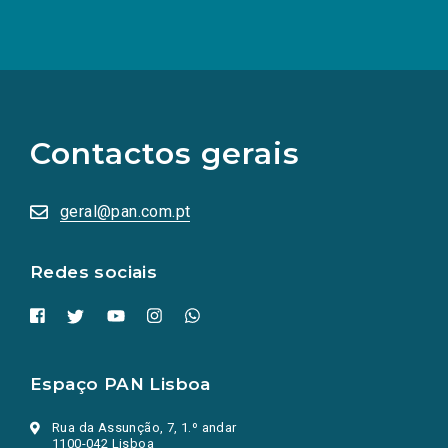
(Os
links
para
as
Contactos gerais
redes
sociais
abrem
numa
geral@pan.com.pt
nova
aba.)
Redes sociais
Espaço PAN Lisboa
Rua da Assunção, 7, 1.º andar
1100-042 Lisboa