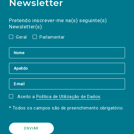
Newsletter
Preencha os campos abaixo para subscrever
Nome
Apelido
E-
mail
a(s) newsletter(s).
Pretendo inscrever-me na(s) seguinte(s)
Newsletter(s):
Geral
Parlamentar
Aceito a
Política de Utilização de Dados
.
* Todos os campos são de preenchimento obrigatório.