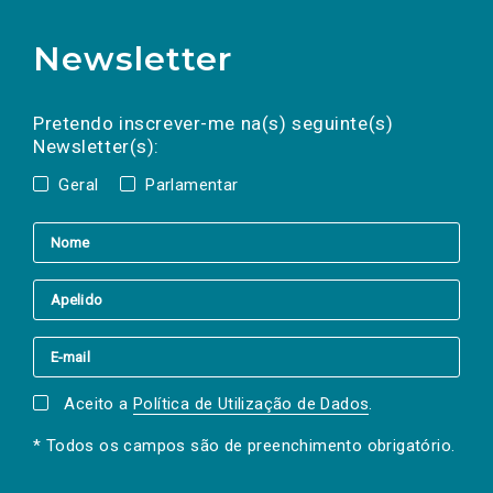
Newsletter
Preencha os campos abaixo para subscrever
Nome
Apelido
E-
mail
a(s) newsletter(s).
Pretendo inscrever-me na(s) seguinte(s)
Newsletter(s):
Geral
Parlamentar
Aceito a
Política de Utilização de Dados
.
* Todos os campos são de preenchimento obrigatório.