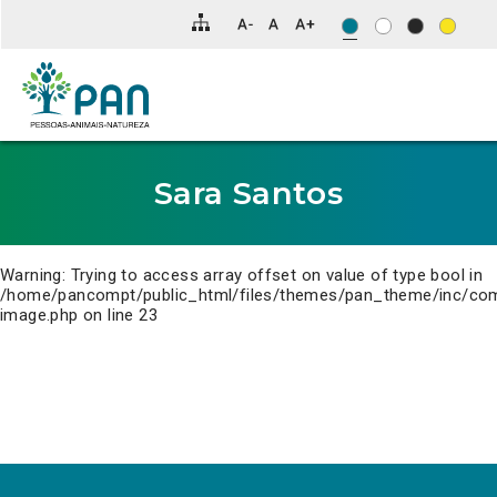
Clique
para
saltar
para
o
conteúdo
principal
da
página.
Sara Santos
Warning
: Trying to access array offset on value of type bool in
/home/pancompt/public_html/files/themes/pan_theme/inc/co
image.php
on line
23