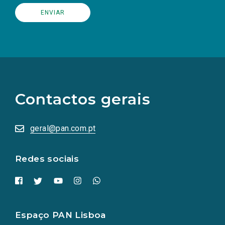
(Os
links
para
as
Contactos gerais
redes
sociais
abrem
numa
geral@pan.com.pt
nova
aba.)
Redes sociais
Espaço PAN Lisboa