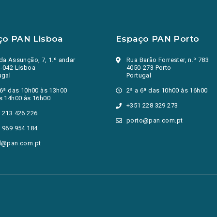
ço PAN Lisboa
Espaço PAN Porto
da Assunção, 7, 1.º andar
Rua Barão Forrester, n.º 783
-042 Lisboa
4050-273 Porto
ugal
Portugal
 6ª das 10h00 às 13h00
2ª a 6ª das 10h00 às 16h00
s 14h00 às 16h00
+351 228 329 273
 213 426 226
porto@pan.com.pt
 969 954 184
l@pan.com.pt