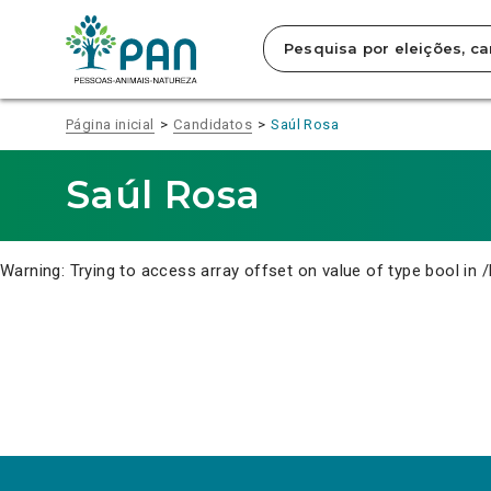
Clique
para
saltar
para
o
conteúdo
Página inicial
Candidatos
Saúl Rosa
principal
da
página.
Saúl Rosa
Warning
: Trying to access array offset on value of type bool in
/