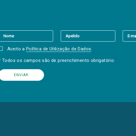
er a(s) newsletter(s).
Aceito a
Política de Utilização de Dados
.
* Todos os campos são de preenchimento obrigatório.