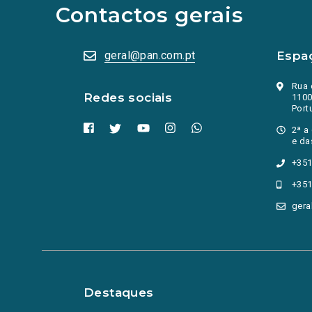
abrem
Contactos gerais
numa
nova
aba.)
geral@pan.com.pt
Espa
Rua 
Redes sociais
1100
Port
2ª a
e da
+351
+351
gera
Destaques