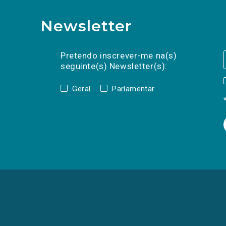
Newsletter
Preencha os campos abaixo para subscrev
Nome
Apelido
E-
mail
Pretendo inscrever-me na(s)
seguinte(s) Newsletter(s):
Geral
Parlamentar
(Os
links
para
as
redes
sociais