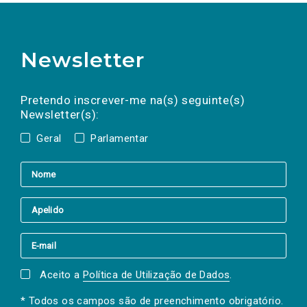
Newsletter
Preencha os campos abaixo para subscrever
Nome
Apelido
E-
mail
a(s) newsletter(s).
Pretendo inscrever-me na(s) seguinte(s)
Newsletter(s):
Geral
Parlamentar
Aceito a
Política de Utilização de Dados
.
* Todos os campos são de preenchimento obrigatório.