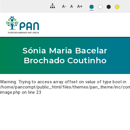
Clique
para
saltar
para
o
conteúdo
principal
da
página.
Sónia Maria Bacelar
Brochado Coutinho
Warning
: Trying to access array offset on value of type bool in
/home/pancompt/public_html/files/themes/pan_theme/inc/co
image.php
on line
23