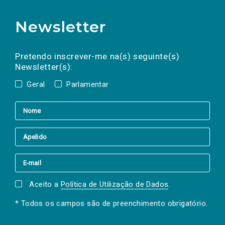
Newsletter
Preencha os campos abaixo para subscrever
Nome
Apelido
E-
mail
a(s) newsletter(s).
Pretendo inscrever-me na(s) seguinte(s)
Newsletter(s):
Geral
Parlamentar
Aceito a
Política de Utilização de Dados
.
* Todos os campos são de preenchimento obrigatório.