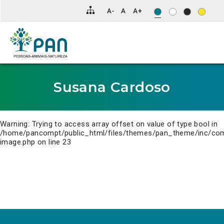
Clique
para
saltar
para
o
conteúdo
principal
da
página.
Susana Cardoso
Warning
: Trying to access array offset on value of type bool in
/home/pancompt/public_html/files/themes/pan_theme/inc/co
image.php
on line
23