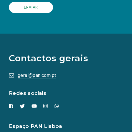
(Os
links
para
as
Contactos gerais
redes
sociais
abrem
numa
geral@pan.com.pt
nova
aba.)
Redes sociais
Espaço PAN Lisboa