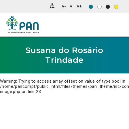
Clique
para
saltar
para
o
conteúdo
principal
da
página.
Susana do Rosário
Trindade
Warning
: Trying to access array offset on value of type bool in
/home/pancompt/public_html/files/themes/pan_theme/inc/co
image.php
on line
23