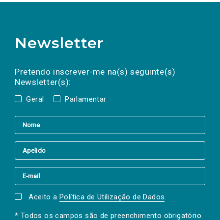
Newsletter
Preencha os campos abaixo para subscrever
Nome
Apelido
E-
mail
a(s) newsletter(s).
Pretendo inscrever-me na(s) seguinte(s)
Newsletter(s):
Geral
Parlamentar
Aceito a
Política de Utilização de Dados
.
* Todos os campos são de preenchimento obrigatório.