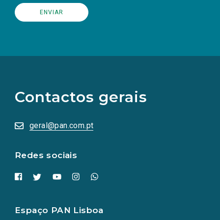
(Os
links
para
as
Contactos gerais
redes
sociais
abrem
numa
geral@pan.com.pt
nova
aba.)
Redes sociais
Espaço PAN Lisboa