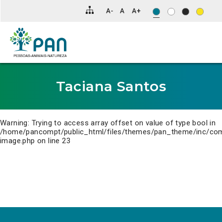
Clique
para
saltar
para
o
conteúdo
principal
da
página.
Taciana Santos
Warning
: Trying to access array offset on value of type bool in
/home/pancompt/public_html/files/themes/pan_theme/inc/co
image.php
on line
23