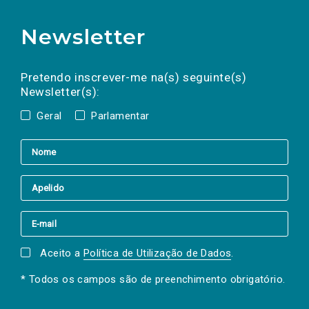
Newsletter
Preencha os campos abaixo para subscrever
Nome
Apelido
E-
mail
a(s) newsletter(s).
Pretendo inscrever-me na(s) seguinte(s)
Newsletter(s):
Geral
Parlamentar
Aceito a
Política de Utilização de Dados
.
* Todos os campos são de preenchimento obrigatório.