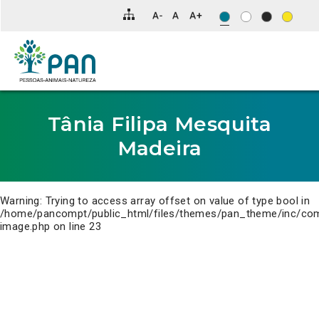
Clique
para
saltar
para
o
conteúdo
principal
da
página.
Tânia Filipa Mesquita
Madeira
Warning
: Trying to access array offset on value of type bool in
/home/pancompt/public_html/files/themes/pan_theme/inc/co
image.php
on line
23