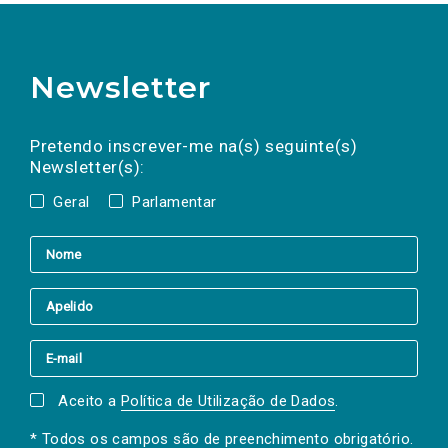
Newsletter
Preencha os campos abaixo para subscrever
Nome
Apelido
E-
mail
a(s) newsletter(s).
Pretendo inscrever-me na(s) seguinte(s)
Newsletter(s):
Geral
Parlamentar
Aceito a
Política de Utilização de Dados
.
* Todos os campos são de preenchimento obrigatório.