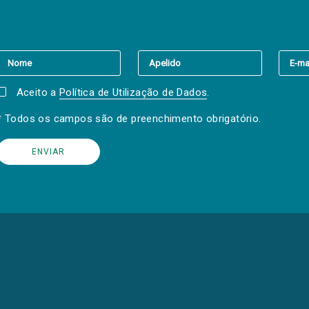
er a(s) newsletter(s).
Aceito a
Política de Utilização de Dados
.
* Todos os campos são de preenchimento obrigatório.