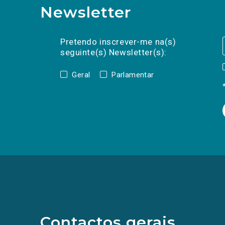
Newsletter
Preencha os campos abaixo para subscrev
Nome
Apelido
E-
mail
Pretendo inscrever-me na(s)
seguinte(s) Newsletter(s):
Geral
Parlamentar
(Os
links
para
as
redes
sociais
abrem
Contactos gerais
numa