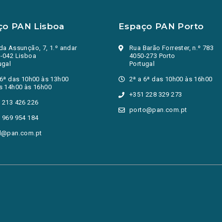
ço PAN Lisboa
Espaço PAN Porto
da Assunção, 7, 1.º andar
Rua Barão Forrester, n.º 783
-042 Lisboa
4050-273 Porto
ugal
Portugal
 6ª das 10h00 às 13h00
2ª a 6ª das 10h00 às 16h00
s 14h00 às 16h00
+351 228 329 273
 213 426 226
porto@pan.com.pt
 969 954 184
l@pan.com.pt