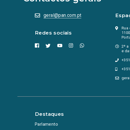
nova
aba.)
geral@pan.com.pt
Espa
Rua 
Redes sociais
1100
Port
2ª a
e da
+351
+351
gera
Destaques
Parlamento