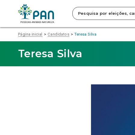
Clique
para
saltar
para
o
conteúdo
Página inicial
Candidatos
Teresa Silva
principal
da
página.
Teresa Silva