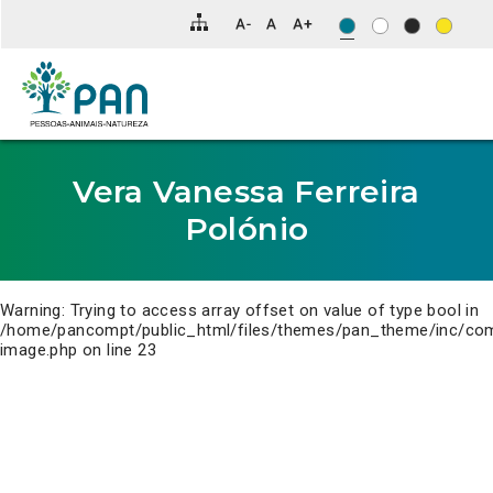
Clique
para
saltar
para
o
conteúdo
principal
da
página.
Vera Vanessa Ferreira
Polónio
Warning
: Trying to access array offset on value of type bool in
/home/pancompt/public_html/files/themes/pan_theme/inc/co
image.php
on line
23