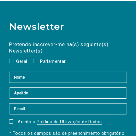
Newsletter
Preencha os campos abaixo para subscrever
Nome
Apelido
E-
mail
a(s) newsletter(s).
Pretendo inscrever-me na(s) seguinte(s)
Newsletter(s):
Geral
Parlamentar
Aceito a
Política de Utilização de Dados
.
* Todos os campos são de preenchimento obrigatório.