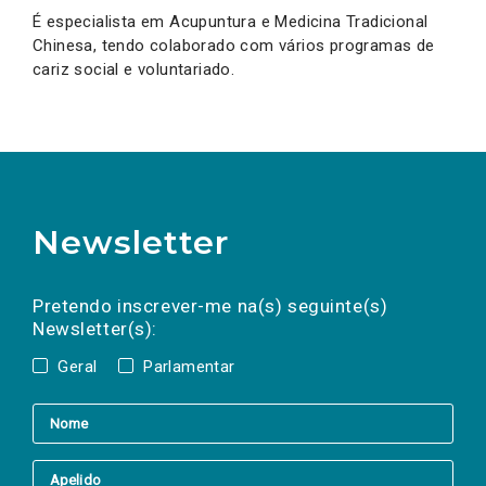
É especialista em Acupuntura e Medicina Tradicional
Chinesa, tendo colaborado com vários programas de
cariz social e voluntariado.
Newsletter
Preencha os campos abaixo para subscrever
Nome
Apelido
E-
mail
a(s) newsletter(s).
Pretendo inscrever-me na(s) seguinte(s)
Newsletter(s):
Geral
Parlamentar