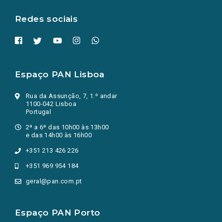
aba.)
Redes sociais
Espaço PAN Lisboa
Rua da Assunção, 7, 1.º andar
1100-042 Lisboa
Portugal
2ª a 6ª das 10h00 às 13h00
e das 14h00 às 16h00
+351 213 426 226
+351 969 954 184
geral@pan.com.pt
Espaço PAN Porto