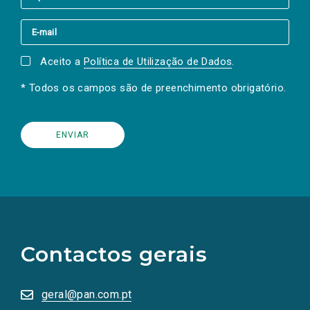
Aceito a
Política de Utilização de Dados
.
* Todos os campos são de preenchimento obrigatório.
(Os
links
para
as
Contactos gerais
redes
sociais
abrem
numa
geral@pan.com.pt
nova