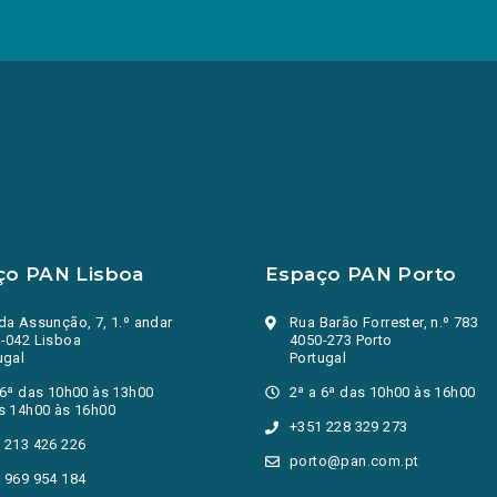
ço PAN Lisboa
Espaço PAN Porto
da Assunção, 7, 1.º andar
Rua Barão Forrester, n.º 783
-042 Lisboa
4050-273 Porto
ugal
Portugal
 6ª das 10h00 às 13h00
2ª a 6ª das 10h00 às 16h00
s 14h00 às 16h00
+351 228 329 273
 213 426 226
porto@pan.com.pt
 969 954 184