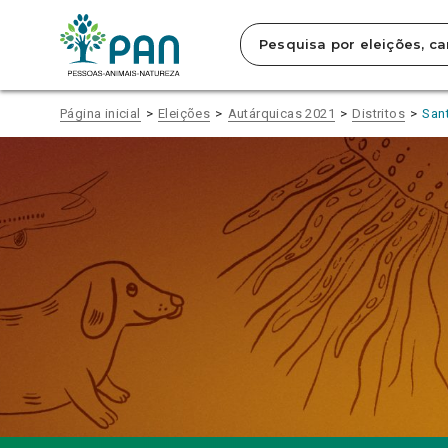
Clique
APLICAR FILTROS
para
saltar
para
o
conteúdo
Página inicial
Eleições
Autárquicas 2021
Distritos
San
principal
da
página.