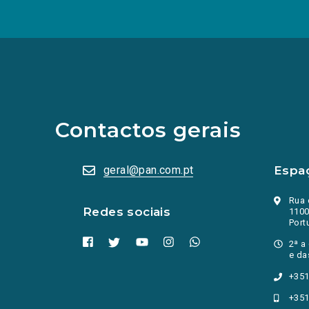
(Os
links
para
as
redes
sociais
abrem
Contactos gerais
numa
nova
aba.)
geral@pan.com.pt
Espa
Rua 
Redes sociais
1100
Port
2ª a
e da
+351
+351