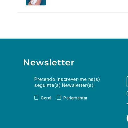
Newsletter
Preencha os campos abaixo para subscrev
Nome
Apelido
E-
mail
Pretendo inscrever-me na(s)
seguinte(s) Newsletter(s):
Geral
Parlamentar