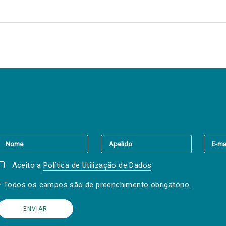
er a(s) newsletter(s).
Aceito a
Política de Utilização de Dados
.
* Todos os campos são de preenchimento obrigatório.