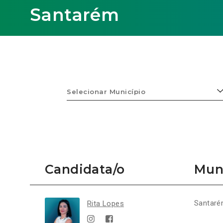
Santarém
Selecionar
Município
Ligações
Candidata/o
Mun
Município:
Candidatura:
Resultado:
Santar
Rita Lopes