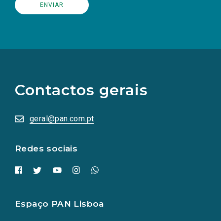
(Os
links
para
as
Contactos gerais
redes
sociais
abrem
numa
geral@pan.com.pt
nova
aba.)
Redes sociais
Espaço PAN Lisboa