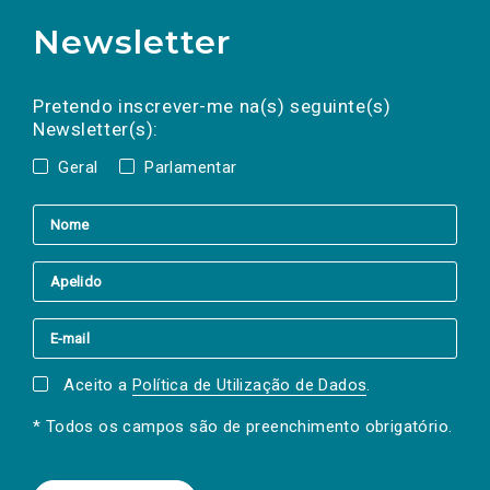
Newsletter
Preencha os campos abaixo para subscrever
Nome
Apelido
E-
mail
a(s) newsletter(s).
Pretendo inscrever-me na(s) seguinte(s)
Newsletter(s):
Geral
Parlamentar
Aceito a
Política de Utilização de Dados
.
* Todos os campos são de preenchimento obrigatório.