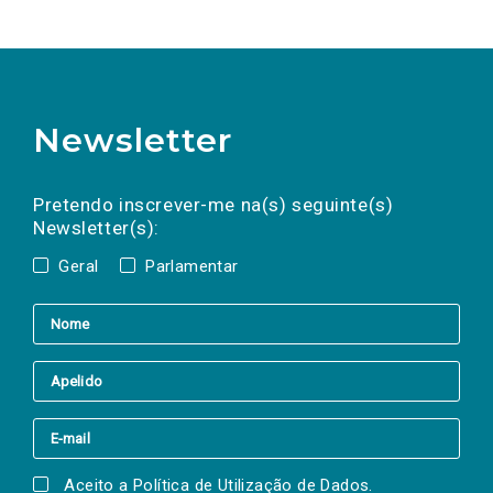
Newsletter
Preencha os campos abaixo para subscrever
Nome
Apelido
E-
mail
a(s) newsletter(s).
Pretendo inscrever-me na(s) seguinte(s)
Newsletter(s):
Geral
Parlamentar
Aceito a
Política de Utilização de Dados
.