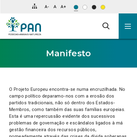
Clique
para
saltar
para
o
conteúdo
principal
da
página.
Manifesto
O Projeto Europeu encontra-se numa encruzilhada. No
campo político deparamo-nos com a erosão dos
partidos tradicionais, não só dentro dos Estados-
Membros, como também das suas famílias europeias.
Esta é uma repercussão evidente dos sucessivos
problemas de governação e escândalos ligados à má
gestão financeira dos recursos públicos,
nomeadamente através das crises da dívida soberanas