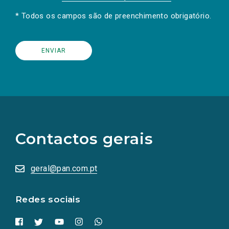
* Todos os campos são de preenchimento obrigatório.
(Os
links
para
as
Contactos gerais
redes
sociais
abrem
numa
geral@pan.com.pt
nova
aba.)
Redes sociais