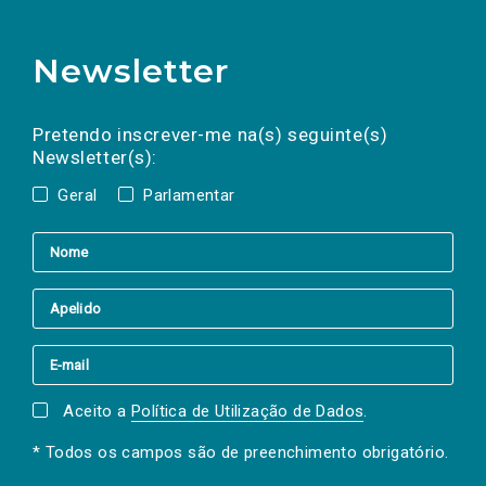
Newsletter
Preencha os campos abaixo para subscrever
Nome
Apelido
E-
mail
a(s) newsletter(s).
Pretendo inscrever-me na(s) seguinte(s)
Newsletter(s):
Geral
Parlamentar
Aceito a
Política de Utilização de Dados
.
* Todos os campos são de preenchimento obrigatório.