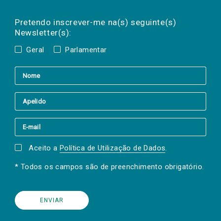
Preencha os campos abaixo para subscrever
Nome
Apelido
E-
mail
a(s) newsletter(s).
Pretendo inscrever-me na(s) seguinte(s)
Newsletter(s):
Geral
Parlamentar
Aceito a
Política de Utilização de Dados
.
* Todos os campos são de preenchimento obrigatório.