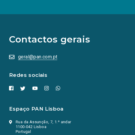
(Os
links
para
as
Contactos gerais
redes
sociais
abrem
numa
geral@pan.com.pt
nova
aba.)
Redes sociais
Espaço PAN Lisboa
Rua da Assunção, 7, 1.º andar
1100-042 Lisboa
Portugal