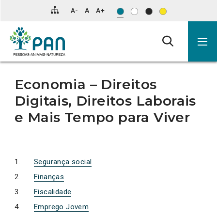
Clique
para
saltar
para
o
conteúdo
principal
da
página.
Economia – Direitos
Digitais, Direitos Laborais
e Mais Tempo para Viver
Segurança social
Finanças
Fiscalidade
Emprego Jovem