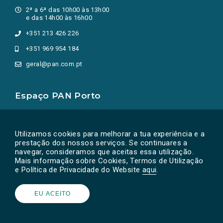
2ª a 6ª das 10h00 às 13h00
e das 14h00 às 16h00
+351 213 426 226
+351 969 954 184
geral@pan.com.pt
Espaço PAN Porto
Rua Barão Forrester, n.º 783
4050-273 Porto
Utilizamos cookies para melhorar a tua experiência e a
Portugal
prestação dos nossos serviços. Se continuares a
2ª a 6ª das 10h00 às 16h00
navegar, consideramos que aceitas essa utilização.
Mais informação sobre Cookies, Termos de Utilização
+351 228 329 273
e Política de Privacidade do Website
aqui
.
porto@pan.com.pt
EU ACEITO
Destaques