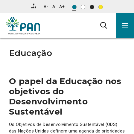
Clique
para
saltar
para
o
conteúdo
principal
da
página.
Educação
O papel da Educação nos
objetivos do
Desenvolvimento
Sustentável
Os Objetivos de Desenvolvimento Sustentável (ODS)
das Nações Unidas definem uma agenda de prioridades