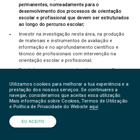
permanentes, nomeadamente para o
desenvolvimento dos processos de orientação
escolar e profissional que devem ser estruturados
ao longo do percurso escolar;
Investir na investigação nesta área, na produção
de materiais e instrumentos de avaliação e
informação e no aprofundamento científico e
técnico de profissionais com intervenção na
orientação escolar e profissional;
Estabelecer parcerias e redes de cooperação com
estruturas de intervenção especializada nesta área
e com os agentes da comunidade educativa
Utilizamos cookies para melhorar a tua experiência e a
(empresas, escolas, autarquias) essenciais para o
prestação dos nossos serviços. Se continuares a
navegar, consideramos que aceitas essa utilização.
desenvolvimento de programas de orientação
Mais informação sobre Cookies, Termos de Utilização
escolar e profissional;
e Política de Privacidade do Website
aqui
.
Envolver entidades empregadoras e a Academia na
definição das prioridades formativas e na
EU ACEITO
construção da componente curricular técnica dos
cursos existentes;