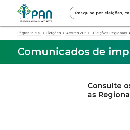
Clique
para
saltar
para
o
conteúdo
Página inicial
Eleições
Açores 2020 – Eleições Regionais
principal
da
página.
Comunicados de impr
Consulte o
as Regiona