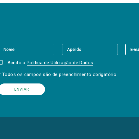
er a(s) newsletter(s).
Aceito a
Política de Utilização de Dados
.
* Todos os campos são de preenchimento obrigatório.