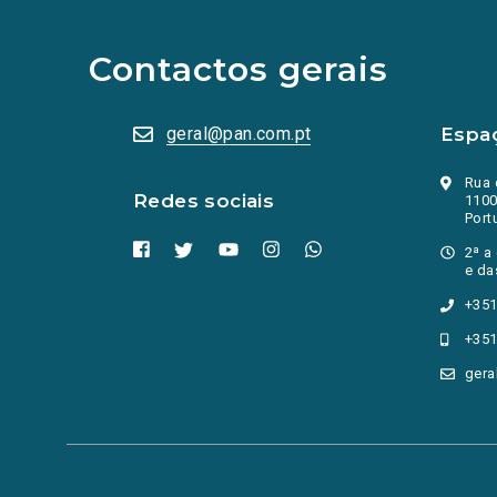
redes
sociais
abrem
Contactos gerais
numa
nova
aba.)
geral@pan.com.pt
Espa
Rua 
Redes sociais
1100
Port
2ª a
e da
+351
+351
gera