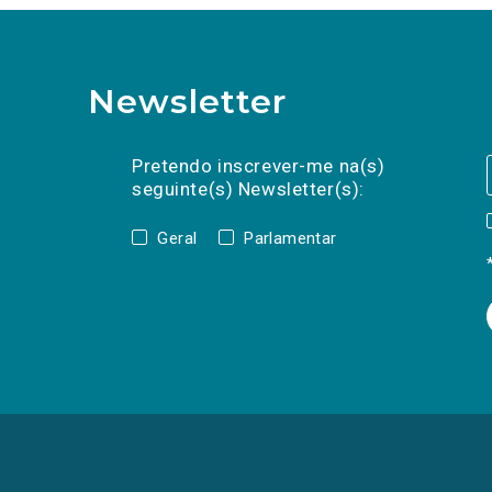
Newsletter
Preencha os campos abaixo para subscrev
Nome
Apelido
E-
mail
Pretendo inscrever-me na(s)
seguinte(s) Newsletter(s):
Geral
Parlamentar
(Os
links
para
as