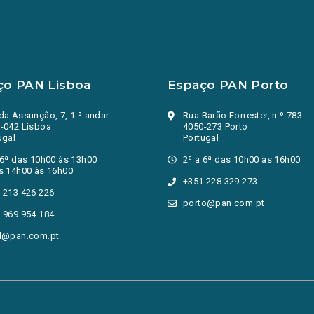
ço PAN Lisboa
Espaço PAN Porto
da Assunção, 7, 1.º andar
Rua Barão Forrester, n.º 783
-042 Lisboa
4050-273 Porto
ugal
Portugal
 6ª das 10h00 às 13h00
2ª a 6ª das 10h00 às 16h00
s 14h00 às 16h00
+351 228 329 273
 213 426 226
porto@pan.com.pt
 969 954 184
l@pan.com.pt