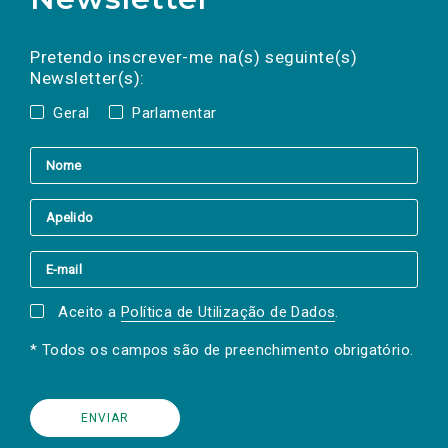
Preencha os campos abaixo para subscrever
Nome
Apelido
E-
mail
a(s) newsletter(s).
Pretendo inscrever-me na(s) seguinte(s)
Newsletter(s):
Geral
Parlamentar
Aceito a
Política de Utilização de Dados
.
* Todos os campos são de preenchimento obrigatório.