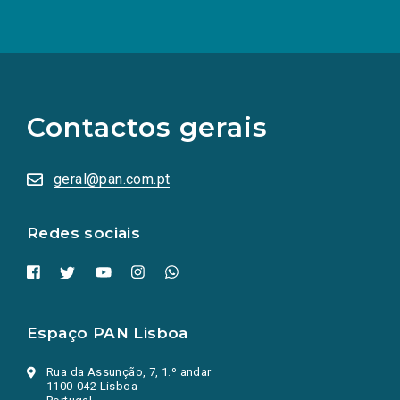
(Os
links
para
as
Contactos gerais
redes
sociais
abrem
numa
geral@pan.com.pt
nova
aba.)
Redes sociais
Espaço PAN Lisboa
Rua da Assunção, 7, 1.º andar
1100-042 Lisboa