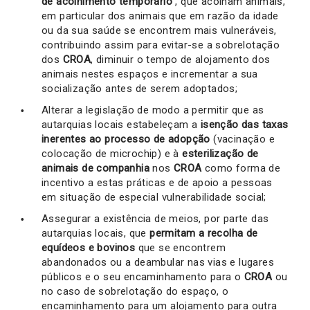
de acolhimento temporário”
, que acolham animais,
em particular dos animais que em razão da idade
ou da sua saúde se encontrem mais vulneráveis,
contribuindo assim para evitar-se a sobrelotação
dos
CROA
, diminuir o tempo de alojamento dos
animais nestes espaços e incrementar a sua
socialização antes de serem adoptados;
Alterar a legislação de modo a permitir que as
autarquias locais estabeleçam a
isenção das taxas
inerentes ao processo de adopção
(vacinação e
colocação de microchip) e à
esterilização de
animais de companhia
nos
CROA
como forma de
incentivo a estas práticas e de apoio a pessoas
em situação de especial vulnerabilidade social;
Assegurar a existência de meios, por parte das
autarquias locais, que
permitam a recolha de
equídeos e bovinos
que se encontrem
abandonados ou a deambular nas vias e lugares
públicos e o seu encaminhamento para o
CROA
ou
no caso de sobrelotação do espaço, o
encaminhamento para um alojamento para outra