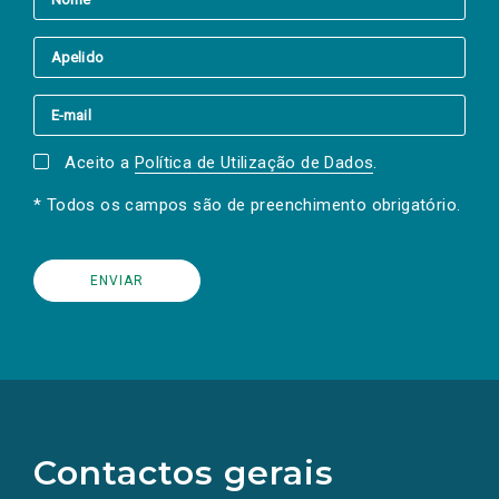
Aceito a
Política de Utilização de Dados
.
* Todos os campos são de preenchimento obrigatório.
(Os
links
para
as
Contactos gerais
redes
sociais