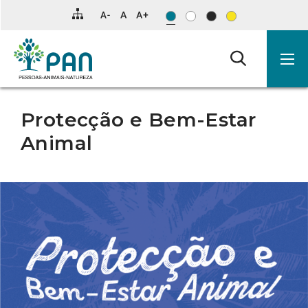
Clique
para
saltar
para
o
conteúdo
principal
da
página.
Protecção e Bem-Estar
Animal