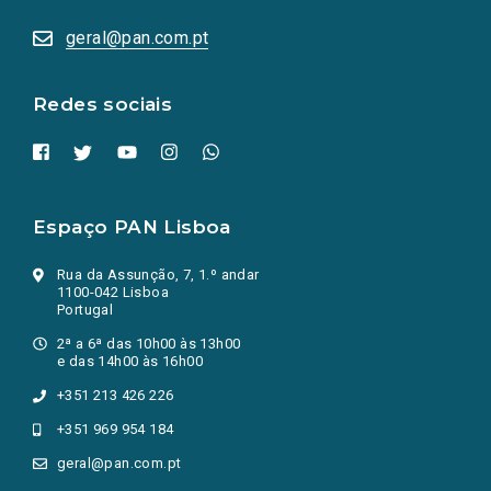
abrem
numa
geral@pan.com.pt
nova
aba.)
Redes sociais
Espaço PAN Lisboa
Rua da Assunção, 7, 1.º andar
1100-042 Lisboa
Portugal
2ª a 6ª das 10h00 às 13h00
e das 14h00 às 16h00
+351 213 426 226
+351 969 954 184
geral@pan.com.pt