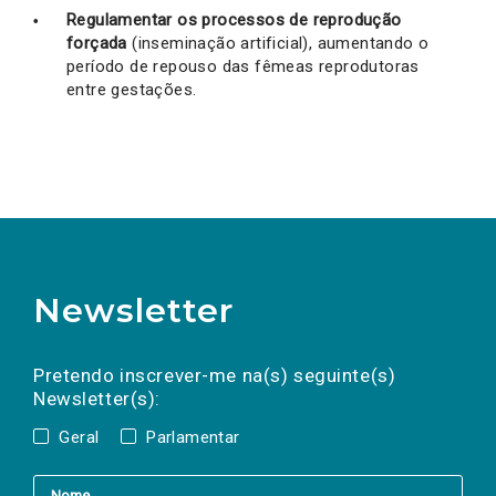
Regulamentar os processos de reprodução
forçada
(inseminação artificial), aumentando o
período de repouso das fêmeas reprodutoras
entre gestações.
Newsletter
Preencha os campos abaixo para subscrever
Nome
Apelido
E-
mail
a(s) newsletter(s).
Pretendo inscrever-me na(s) seguinte(s)
Newsletter(s):
Geral
Parlamentar