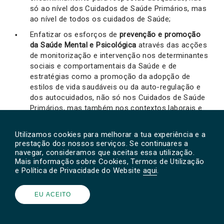
só ao nível dos Cuidados de Saúde Primários, mas
ao nível de todos os cuidados de Saúde;
Enfatizar os esforços de
prevenção e promoção
da Saúde Mental e Psicológica
através das acções
de monitorização e intervenção nos determinantes
sociais e comportamentais da Saúde e de
estratégias como a promoção da adopção de
estilos de vida saudáveis ou da auto-regulação e
dos autocuidados, não só nos Cuidados de Saúde
Primários, mas também nos contextos laborais e
escolares;
Promover a
avaliação e intervenção dos riscos
Utilizamos cookies para melhorar a tua experiência e a
prestação dos nossos serviços. Se continuares a
psicossociais dos profissionais de saúde.
Os
navegar, consideramos que aceitas essa utilização.
Psicólogos devem participar na estruturação das
Mais informação sobre Cookies, Termos de Utilização
respostas dos Serviços de Saúde e Segurança no
e Política de Privacidade do Website
aqui
.
Trabalho, em particular no âmbito da Psicologia da
Saúde Ocupacional, para a avaliação e gestão dos
EU ACEITO
Riscos Psicossociais (Cuidados de Saúde
Primários e Cuidados Hospitalares), contribuindo
para a redução do
stress ocupacional e burnout