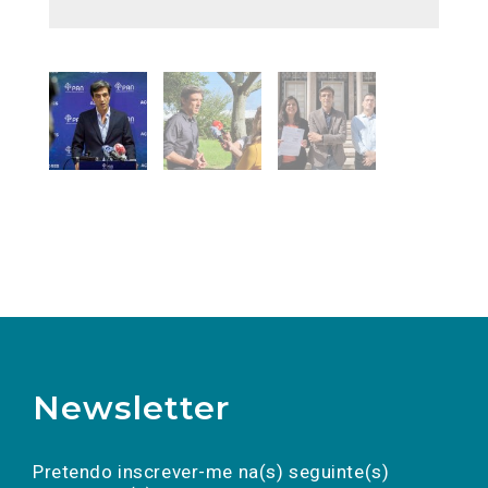
Newsletter
Preencha os campos abaixo para subscrever
Nome
Apelido
E-
mail
a(s) newsletter(s).
Pretendo inscrever-me na(s) seguinte(s)