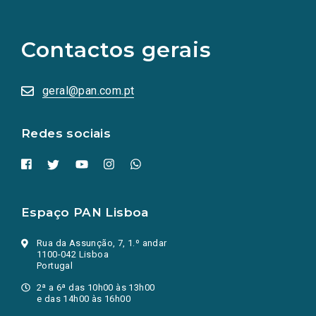
links
para
as
Contactos gerais
redes
sociais
abrem
numa
geral@pan.com.pt
nova
aba.)
Redes sociais
Espaço PAN Lisboa
Rua da Assunção, 7, 1.º andar
1100-042 Lisboa
Portugal
2ª a 6ª das 10h00 às 13h00
e das 14h00 às 16h00