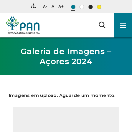
Clique
para
saltar
para
o
conteúdo
principal
da
página.
Galeria de Imagens –
Açores 2024
Imagens em upload. Aguarde um momento.