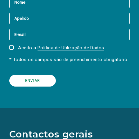
Aceito a
Política de Utilização de Dados
.
* Todos os campos são de preenchimento obrigatório.
(Os
links
para
as
Contactos gerais
redes
sociais