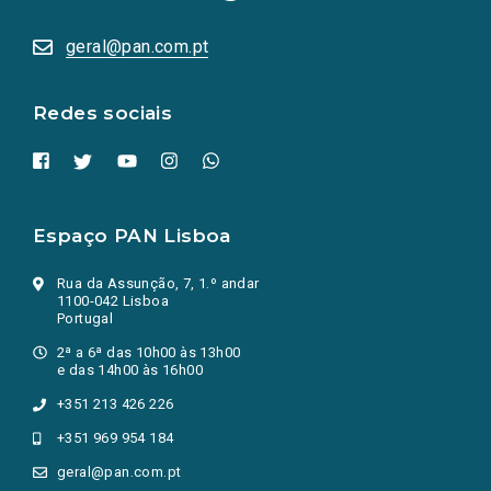
abrem
numa
geral@pan.com.pt
nova
aba.)
Redes sociais
Espaço PAN Lisboa
Rua da Assunção, 7, 1.º andar
1100-042 Lisboa
Portugal
2ª a 6ª das 10h00 às 13h00
e das 14h00 às 16h00
+351 213 426 226
+351 969 954 184
geral@pan.com.pt