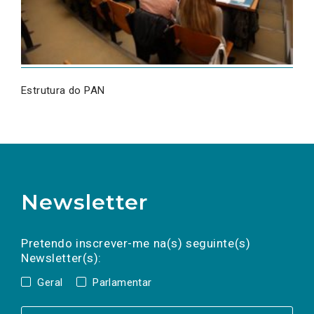
Estrutura do PAN
Newsletter
Preencha os campos abaixo para subscrever
Nome
Apelido
E-
mail
a(s) newsletter(s).
Pretendo inscrever-me na(s) seguinte(s)
Newsletter(s):
Geral
Parlamentar