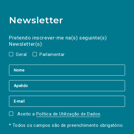
Newsletter
Preencha os campos abaixo para subscrever
Nome
Apelido
E-
mail
a(s) newsletter(s).
Pretendo inscrever-me na(s) seguinte(s)
Newsletter(s):
Geral
Parlamentar
Aceito a
Política de Utilização de Dados
.
* Todos os campos são de preenchimento obrigatório.