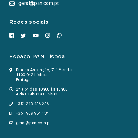
numa
geral@pan.com.pt
nova
aba.)
Redes sociais
Espaço PAN Lisboa
Rua da Assunção, 7, 1.º andar
1100-042 Lisboa
Portugal
2ª a 6ª das 10h00 às 13h00
e das 14h00 às 16h00
+351 213 426 226
+351 969 954 184
geral@pan.com.pt