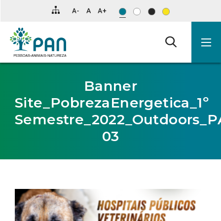
Clique
para
saltar
para
o
conteúdo
principal
da
página.
Banner
Site_PobrezaEnergetica_1º
Semestre_2022_Outdoors_P
03