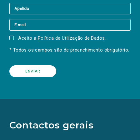
Aceito a
Política de Utilização de Dados
.
* Todos os campos são de preenchimento obrigatório.
(Os
links
para
as
Contactos gerais
redes
sociais
abrem