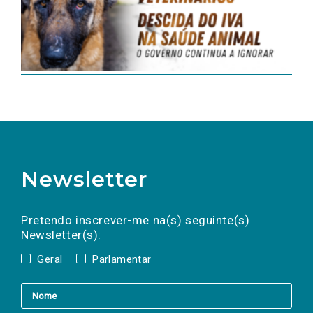
Newsletter
Preencha os campos abaixo para subscrever
Nome
Apelido
E-
mail
a(s) newsletter(s).
Pretendo inscrever-me na(s) seguinte(s)
Newsletter(s):
Geral
Parlamentar