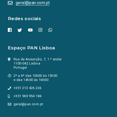
numa
geral@pan.com.pt
nova
aba.)
Redes sociais
Espaço PAN Lisboa
Rua da Assunção, 7, 1.º andar
1100-042 Lisboa
Portugal
2ª a 6ª das 10h00 às 13h00
e das 14h00 às 16h00
+351 213 426 226
+351 969 954 184
geral@pan.com.pt