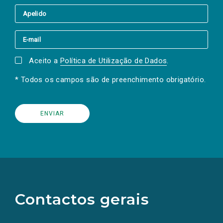
Aceito a
Política de Utilização de Dados
.
* Todos os campos são de preenchimento obrigatório.
(Os
links
para
as
Contactos gerais
redes
sociais
abrem