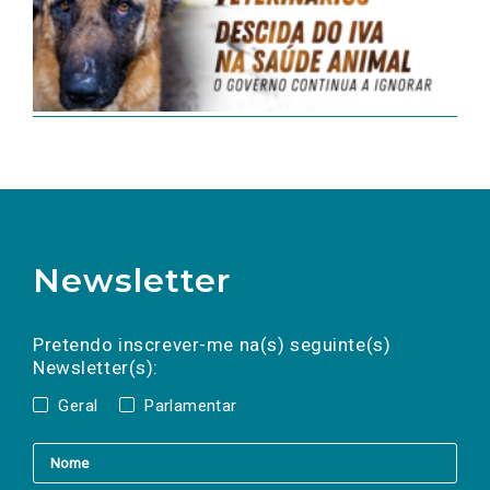
Newsletter
Preencha os campos abaixo para subscrever
Nome
Apelido
E-
mail
a(s) newsletter(s).
Pretendo inscrever-me na(s) seguinte(s)
Newsletter(s):
Geral
Parlamentar