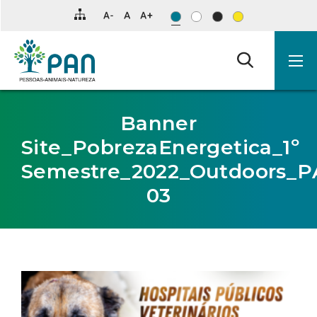
Clique
para
saltar
para
o
conteúdo
principal
da
página.
Banner
Site_PobrezaEnergetica_1º
Semestre_2022_Outdoors_P
03