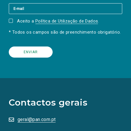
Aceito a
Política de Utilização de Dados
.
* Todos os campos são de preenchimento obrigatório.
(Os
links
para
as
Contactos gerais
redes
sociais
abrem
numa
geral@pan.com.pt
nova
aba.)