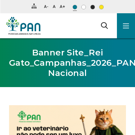
Clique
para
saltar
para
o
conteúdo
principal
da
página.
Banner Site_Rei
Gato_Campanhas_2026_PA
Nacional