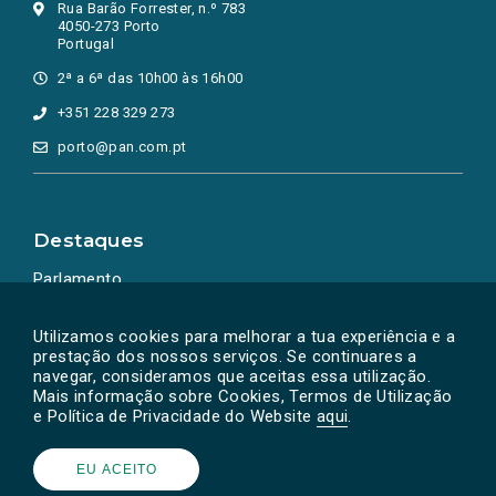
Rua Barão Forrester, n.º 783
4050-273 Porto
Portugal
2ª a 6ª das 10h00 às 16h00
+351 228 329 273
porto@pan.com.pt
Destaques
Parlamento
Ação Política
Utilizamos cookies para melhorar a tua experiência e a
prestação dos nossos serviços. Se continuares a
navegar, consideramos que aceitas essa utilização.
Mais informação sobre Cookies, Termos de Utilização
e Política de Privacidade do Website
aqui
.
EU ACEITO
Powered by
SOLOS
© PAN 2026