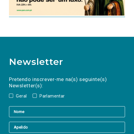
Newsletter
Preencha os campos abaixo para subscrever
Nome
Apelido
E-
mail
a(s) newsletter(s).
Pretendo inscrever-me na(s) seguinte(s)
Newsletter(s):
Geral
Parlamentar