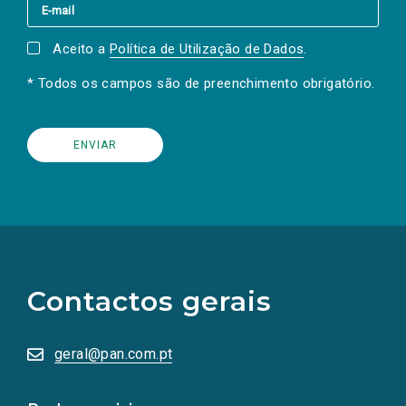
Aceito a
Política de Utilização de Dados
.
* Todos os campos são de preenchimento obrigatório.
(Os
links
para
as
Contactos gerais
redes
sociais
abrem
numa
geral@pan.com.pt
nova
aba.)