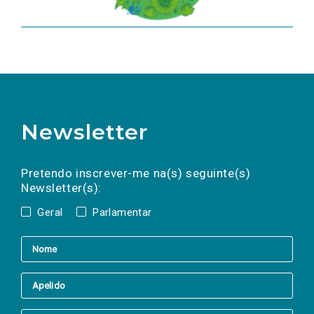
Newsletter
Preencha os campos abaixo para subscrever
Nome
Apelido
E-
mail
a(s) newsletter(s).
Pretendo inscrever-me na(s) seguinte(s)
Newsletter(s):
Geral
Parlamentar