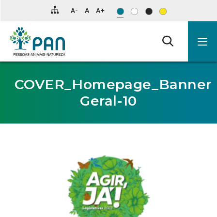
Clique
para
saltar
para
o
conteúdo
principal
da
página.
COVER_Homepage_Banner
Geral-10