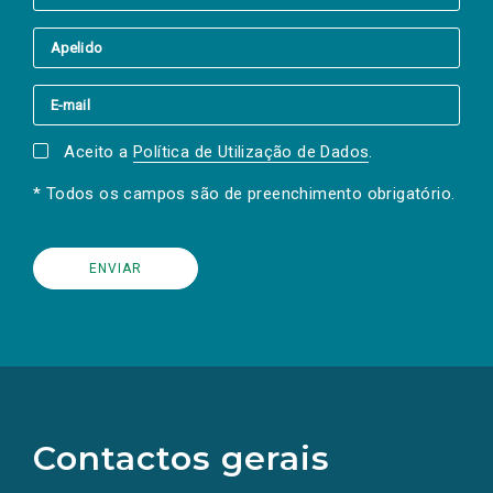
Aceito a
Política de Utilização de Dados
.
* Todos os campos são de preenchimento obrigatório.
(Os
links
para
as
Contactos gerais
redes
sociais