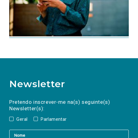
Newsletter
Preencha os campos abaixo para subscrever
Nome
Apelido
E-
mail
a(s) newsletter(s).
Pretendo inscrever-me na(s) seguinte(s)
Newsletter(s):
Geral
Parlamentar