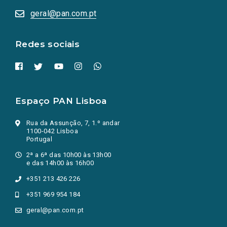
abrem
numa
geral@pan.com.pt
nova
aba.)
Redes sociais
Espaço PAN Lisboa
Rua da Assunção, 7, 1.º andar
1100-042 Lisboa
Portugal
2ª a 6ª das 10h00 às 13h00
e das 14h00 às 16h00
+351 213 426 226
+351 969 954 184
geral@pan.com.pt