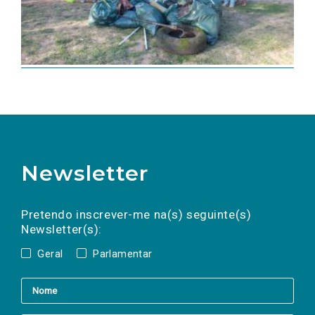
Newsletter
Preencha os campos abaixo para subscrever
Nome
Apelido
E-
mail
a(s) newsletter(s).
Pretendo inscrever-me na(s) seguinte(s)
Newsletter(s):
Geral
Parlamentar