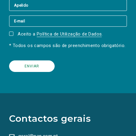
Aceito a
Política de Utilização de Dados
.
* Todos os campos são de preenchimento obrigatório.
(Os
links
para
as
Contactos gerais
redes
sociais
abrem
numa