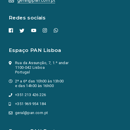
geral@pan.com.pt
nova
aba.)
Redes sociais
Espaço PAN Lisboa
Rua da Assunção, 7, 1.º andar
1100-042 Lisboa
Portugal
2ª a 6ª das 10h00 às 13h00
e das 14h00 às 16h00
+351 213 426 226
+351 969 954 184
geral@pan.com.pt