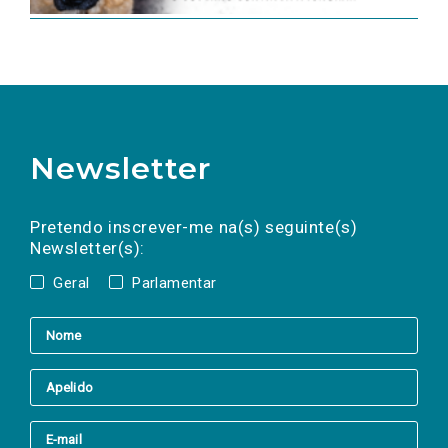
Newsletter
Preencha os campos abaixo para subscrever
Nome
Apelido
E-
mail
a(s) newsletter(s).
Pretendo inscrever-me na(s) seguinte(s)
Newsletter(s):
Geral
Parlamentar