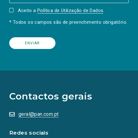
Aceito a
Política de Utilização de Dados
.
* Todos os campos são de preenchimento obrigatório.
(Os
links
para
as
Contactos gerais
redes
sociais
abrem
numa
geral@pan.com.pt
nova
aba.)
Redes sociais