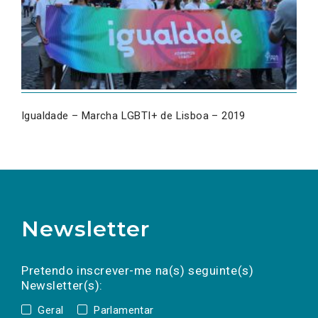
Igualdade – Marcha LGBTI+ de Lisboa – 2019
Newsletter
Preencha os campos abaixo para subscrever
Nome
Apelido
E-
mail
a(s) newsletter(s).
Pretendo inscrever-me na(s) seguinte(s)
Newsletter(s):
Geral
Parlamentar