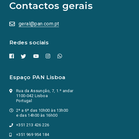
Contactos gerais
redes
sociais
abrem
numa
geral@pan.com.pt
nova
aba.)
Redes sociais
Espaço PAN Lisboa
Rua da Assunção, 7, 1.º andar
1100-042 Lisboa
Portugal
2ª a 6ª das 10h00 às 13h00
e das 14h00 às 16h00
+351 213 426 226
+351 969 954 184