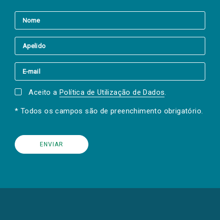
Aceito a
Política de Utilização de Dados
.
* Todos os campos são de preenchimento obrigatório.
(Os
links
para
as