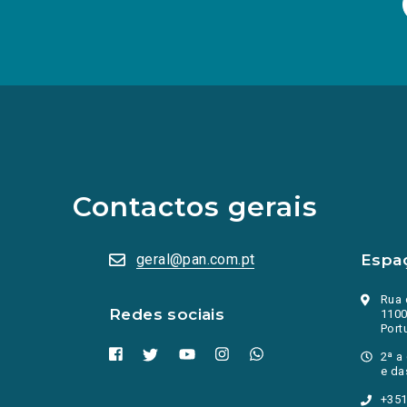
(Os
links
para
as
redes
sociais
abrem
Contactos gerais
numa
nova
aba.)
geral@pan.com.pt
Espa
Rua 
Redes sociais
1100
Port
2ª a
e da
+351