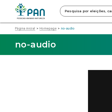
Clique
para
saltar
para
o
conteúdo
Página inicial
Homepage
no-audio
principal
da
página.
no-audio
Reprodutor
de
vídeo