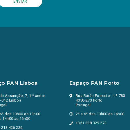
ço PAN Lisboa
Espaço PAN Porto
da Assunção, 7, 1.º andar
Rua Barão Forrester, n.º 783
-042 Lisboa
4050-273 Porto
ugal
Portugal
 6ª das 10h00 às 13h00
2ª a 6ª das 10h00 às 16h00
s 14h00 às 16h00
+351 228 329 273
 213 426 226