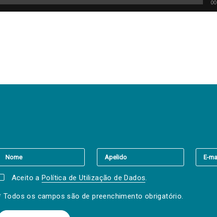
00
er a(s) newsletter(s).
Aceito a
Política de Utilização de Dados
.
* Todos os campos são de preenchimento obrigatório.