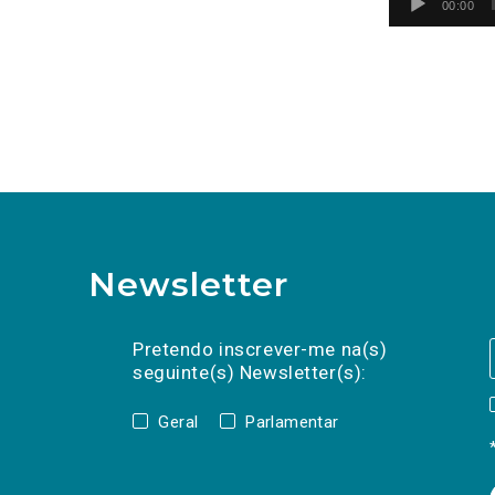
00:00
Newsletter
Preencha os campos abaixo para subscrev
Nome
Apelido
E-
mail
Pretendo inscrever-me na(s)
seguinte(s) Newsletter(s):
Geral
Parlamentar