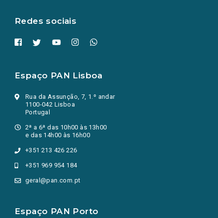
aba.)
Redes sociais
Espaço PAN Lisboa
Rua da Assunção, 7, 1.º andar
1100-042 Lisboa
Portugal
2ª a 6ª das 10h00 às 13h00
e das 14h00 às 16h00
+351 213 426 226
+351 969 954 184
geral@pan.com.pt
Espaço PAN Porto