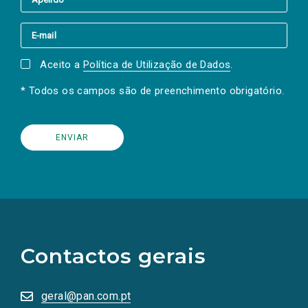
Aceito a
Política de Utilização de Dados
.
* Todos os campos são de preenchimento obrigatório.
(Os
links
para
as
Contactos gerais
redes
sociais
abrem
numa
geral@pan.com.pt
nova