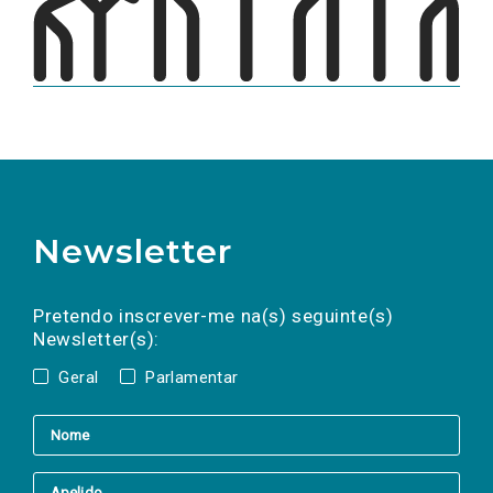
Newsletter
Preencha os campos abaixo para subscrever
Nome
Apelido
E-
mail
a(s) newsletter(s).
Pretendo inscrever-me na(s) seguinte(s)
Newsletter(s):
Geral
Parlamentar