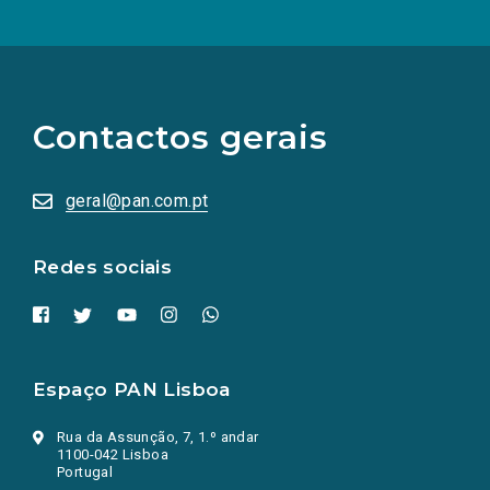
(Os
links
para
as
Contactos gerais
redes
sociais
abrem
numa
geral@pan.com.pt
nova
aba.)
Redes sociais
Espaço PAN Lisboa
Rua da Assunção, 7, 1.º andar
1100-042 Lisboa
Portugal