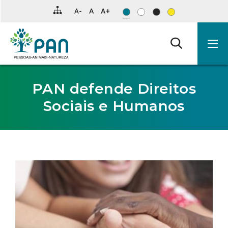
Clique
para
saltar
para
o
conteúdo
principal
da
página.
PAN defende Direitos
Sociais e Humanos