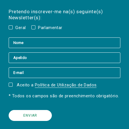
Preencha os campos abaixo para subscrever
Nome
Apelido
E-
mail
a(s) newsletter(s).
Pretendo inscrever-me na(s) seguinte(s)
Newsletter(s):
Geral
Parlamentar
Aceito a
Política de Utilização de Dados
.
* Todos os campos são de preenchimento obrigatório.