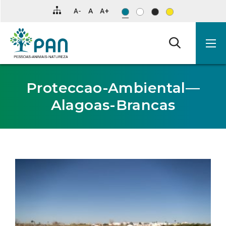
Clique
para
saltar
para
o
conteúdo
principal
da
página.
Proteccao-Ambiental—
Alagoas-Brancas