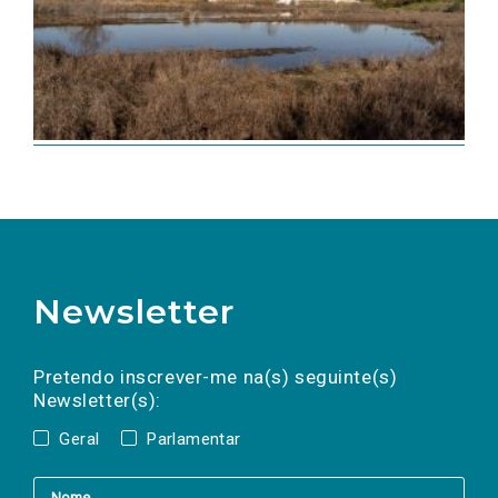
Newsletter
Preencha os campos abaixo para subscrever
Nome
Apelido
E-
mail
a(s) newsletter(s).
Pretendo inscrever-me na(s) seguinte(s)
Newsletter(s):
Geral
Parlamentar