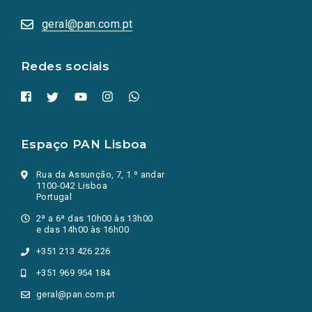
abrem
numa
geral@pan.com.pt
nova
aba.)
Redes sociais
Espaço PAN Lisboa
Rua da Assunção, 7, 1.º andar
1100-042 Lisboa
Portugal
2ª a 6ª das 10h00 às 13h00
e das 14h00 às 16h00
+351 213 426 226
+351 969 954 184
geral@pan.com.pt