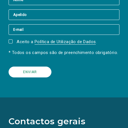
Aceito a
Política de Utilização de Dados
.
* Todos os campos são de preenchimento obrigatório.
(Os
links
para
as
Contactos gerais
redes
sociais