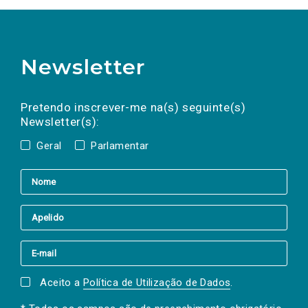
Newsletter
Preencha os campos abaixo para subscrever
Nome
Apelido
E-
mail
a(s) newsletter(s).
Pretendo inscrever-me na(s) seguinte(s)
Newsletter(s):
Geral
Parlamentar
Aceito a
Política de Utilização de Dados
.