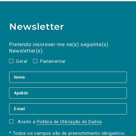
Newsletter
Preencha os campos abaixo para subscrever
Nome
Apelido
E-
mail
a(s) newsletter(s).
Pretendo inscrever-me na(s) seguinte(s)
Newsletter(s):
Geral
Parlamentar
Aceito a
Política de Utilização de Dados
.
* Todos os campos são de preenchimento obrigatório.